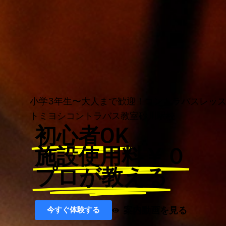
小学3年生〜大人まで歓迎！コントラバスレッ
トミヨシコントラバス教室砂川駅校
初心者OK
施設使用料￥０
プロが教える
案内動画を見る
今すぐ体験する