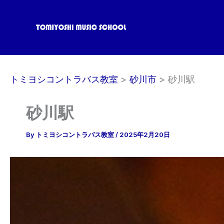
内
容
を
ス
キ
ッ
トミヨシコントラバス教室
砂川市
砂川駅
プ
砂川駅
By
トミヨシコントラバス教室
/
2025年2月20日