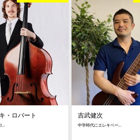
キ・ロバート
吉武健次
..
中学時代にエレキベー...