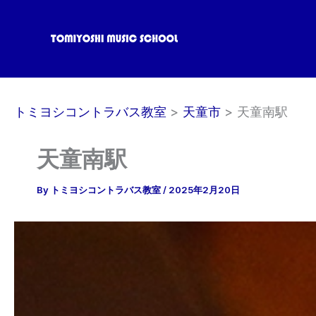
内
容
を
ス
キ
ッ
トミヨシコントラバス教室
天童市
天童南駅
プ
天童南駅
By
トミヨシコントラバス教室
/
2025年2月20日