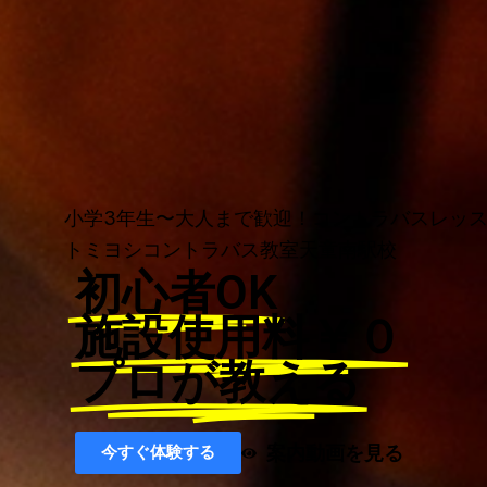
小学3年生〜大人まで歓迎！コントラバスレッ
トミヨシコントラバス教室天童南駅校
初心者OK
施設使用料￥０
プロが教える
案内動画を見る
今すぐ体験する