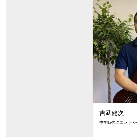
吉武健次
中学時代にエレキベー.