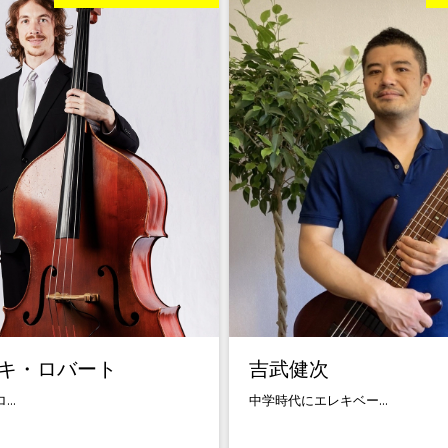
キ・ロバート
吉武健次
..
中学時代にエレキベー...