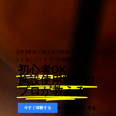
小学3年生〜大人まで歓迎！コントラバスレッ
トミヨシコントラバス教室宿戸駅校
初心者OK
施設使用料￥０
プロが教える
案内動画を見る
今すぐ体験する