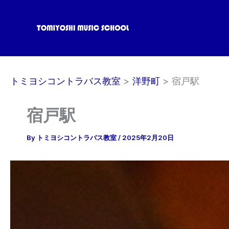
内
容
を
ス
キ
ッ
トミヨシコントラバス教室
洋野町
宿戸駅
プ
宿戸駅
By
トミヨシコントラバス教室
/
2025年2月20日