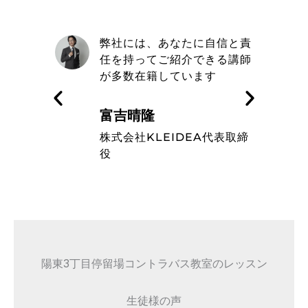
自信と責
取材を通してトミヨシコント
きる講師
ラバス教室の信念や在籍して
す
いるミュージシャンのレベル
の高さを知った
藤波辰爾
A代表取締
タレント
陽東3丁目停留場コントラバス教室のレッスン
生徒様の声