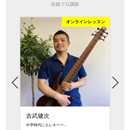
在籍プロ講師
オンラインレッスン
吉武健次
ウイドロウス
中学時代にエレキベー...
アメリカのサウスカロ..