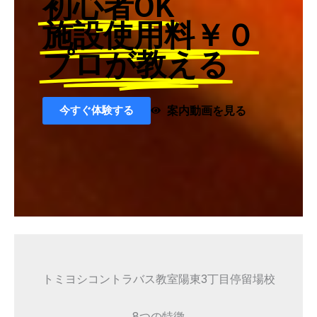
初心者OK
施設使用料￥０
プロが教える
今すぐ体験する
案内動画を見る
トミヨシコントラバス教室陽東3丁目停留場校
8つの特徴