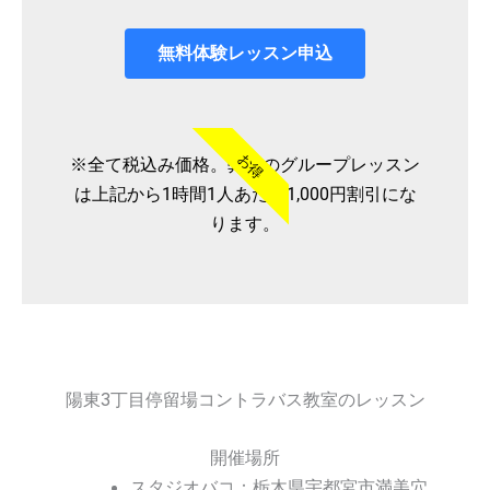
無料体験レッスン申込
お得
※全て税込み価格。弊社のグループレッスン
は上記から1時間1人あたり1,000円割引にな
ります。
陽東3丁目停留場コントラバス教室のレッスン
開催場所
スタジオバコ：栃木県宇都宮市満美穴