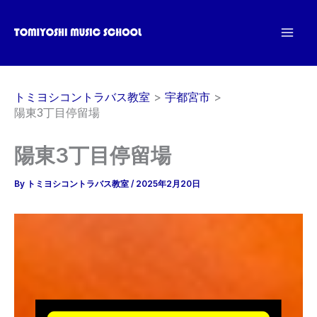
内
容
を
ス
キ
トミヨシコントラバス教室
宇都宮市
ッ
陽東3丁目停留場
プ
陽東3丁目停留場
By
トミヨシコントラバス教室
/
2025年2月20日