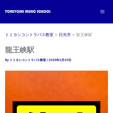
内
容
を
ス
キ
トミヨシコントラバス教室
日光市
龍王峡駅
ッ
プ
龍王峡駅
By
トミヨシコントラバス教室
/
2025年2月20日