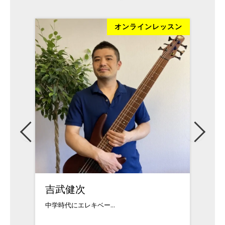
ッスン
オンラインレッスン
ト
吉武健次
ウイ
中学時代にエレキベー...
アメリ