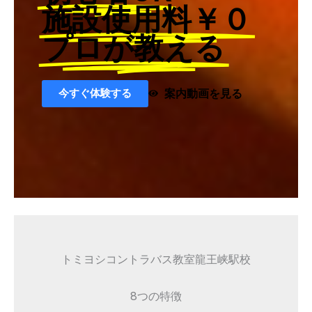
施設使用料￥０
プロが教える
今すぐ体験する
案内動画を見る
トミヨシコントラバス教室龍王峡駅校
8つの特徴