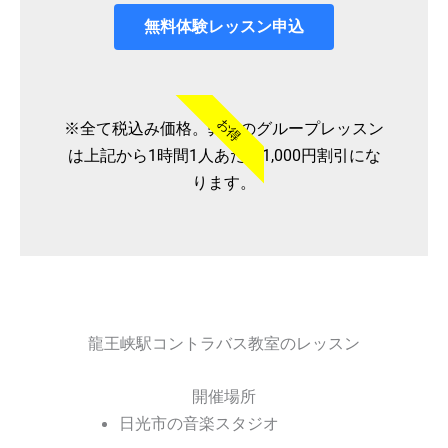
無料体験レッスン申込
お得
※全て税込み価格。弊社のグループレッスン
は上記から1時間1人あたり1,000円割引にな
ります。
龍王峡駅コントラバス教室のレッスン
開催場所
日光市の音楽スタジオ