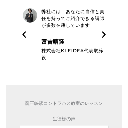
自信と責
取材を通してトミヨシコント
きる講師
ラバス教室の信念や在籍して
す
いるミュージシャンのレベル
の高さを知った
藤波辰爾
A代表取締
タレント
龍王峡駅コントラバス教室のレッスン
生徒様の声