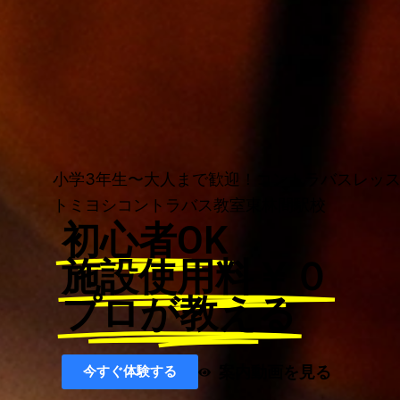
小学3年生〜大人まで歓迎！コントラバスレッ
トミヨシコントラバス教室東林間駅校
初心者OK
施設使用料￥０
プロが教える
案内動画を見る
今すぐ体験する