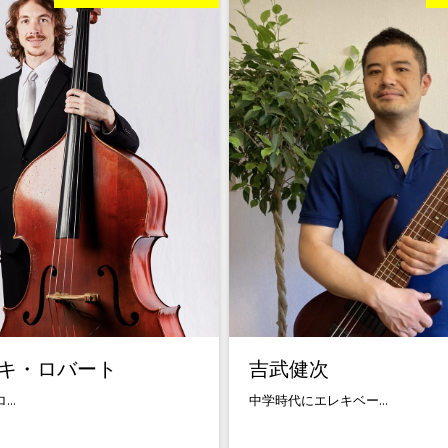
キ・ロバート
吉武健次
..
中学時代にエレキベー...