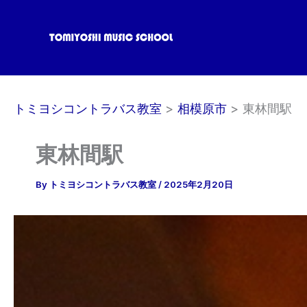
内
容
を
ス
キ
ッ
トミヨシコントラバス教室
相模原市
東林間駅
プ
東林間駅
By
トミヨシコントラバス教室
/
2025年2月20日